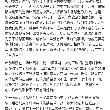
利的感觉。此前，球队在主场蒙蒂利维球场2-3负于贝蒂斯，连胜
势头戛然而止。面对志在必得、压力重重的瓦伦西亚，后者已将梅
斯塔利亚的这场比赛视为决赛，并将借助主场球迷的支持，这是一
场保级直接对话。“我告诉球员们，当我们为欧战资格而战时，我
每天都有同样的不确定感，因为想把事情做好。我们必须努力，坚
持我们的模式、哲学和比赛标准，这些是我们必须始终遵守的，以
更接近展现良好的比赛状态和实现目标。如果你为了踢球而踢球，
为了不输球而踢球，或者做一些没有经过训练的事情，你就更容易
输掉比赛、失去身份和这场对决。道路始终是相同的，”这位白红
军团的教练反思道，同时要求球员们“找回我们的身份”，“高度专注
并全力以赴”。
此前球队在一场比赛中失利，“贝蒂斯三次射正球门，这意味着球
队在防守端表现不错”，但这三次射门都因“犯下严重错误”而导致进
球，不过这不应导致首发阵容有太大变动。米歇尔最多可能会在左
边锋位置做出调整，此前奥纳希表现不佳，而乔尔·罗卡在下半场
替补登场后制造了一个点球。其他选择包括布莱恩·吉尔和勒马
尔，后者的耻骨不适已有所好转。
另一方面，科尔贝兰迎回了乌奈·努涅斯，但失去了蒂埃里·伦德
尔，后者加入了科梅特的伤缺名单，这可能为伦佐·萨拉维亚打开
首秀之门，他在上一轮1-1战平马洛卡的比赛中完成了首秀。在索