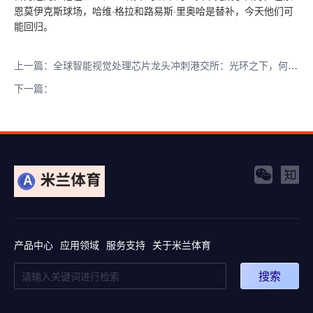
恩莫伊克斯球场，哈维·格拉和路易斯·里奥哈是替补，今天他们可
能回归。
上一篇：全球智能视觉处理芯片龙头冲刺港交所：光环之下，何以冲破增长枷锁？
下一篇：
产品中心
应用领域
服务支持
关于米兰体育
搜索