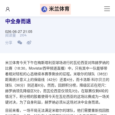
米兰体育赫罗纳必须从梅斯塔利亚的关键对决
中全身而退
026-06-27 21:05
阅读量
204
分享
米兰体育今天下午在梅斯塔利亚球场进行的瓦伦西亚对阵赫罗纳的
比赛（18:30，Movistar西甲频道直播）中，只有其中一队能够带
着相对轻松的心态继续本赛季剩余的征程。米歇尔的球队（38分）
距离统计意义上的保级线（42分）还差4分，而卡洛斯·科尔贝兰的
球队（36分）则还差6分。然而，回顾积分榜，降级区近在咫尺：
赫罗纳领先降级区5分，而瓦伦西亚仅领先3分。在联赛仅剩6轮的
情况下，积分榜的胶着使得今天在瓦伦西亚的这场比赛成为一场关
键对决，为了自身利益，赫罗纳必须从这场对决中全身而退。
目前来看，一场平局无法满足米歇尔的球队，他们需要重新找回胜